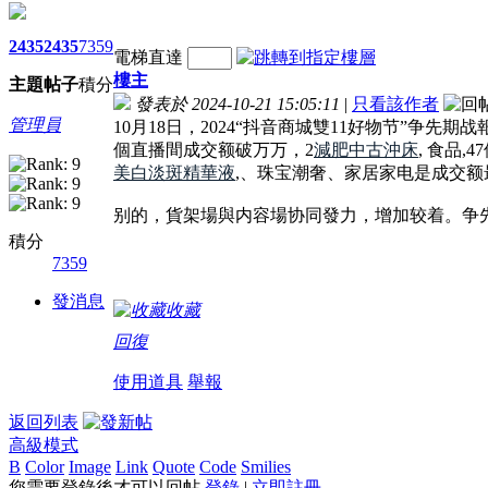
2435
2435
7359
電梯直達
樓主
主題
帖子
積分
發表於 2024-10-21 15:05:11
|
只看該作者
管理員
10月18日，2024“抖音商城雙11好物节”争先
個直播間成交额破万万，2
減肥中古沖床
, 食品
美白淡斑精華液
,、珠宝潮奢、家居家电是成交
别的，貨架場與内容場协同發力，增加较着。争先
積分
7359
發消息
收藏
回復
使用道具
舉報
返回列表
高級模式
B
Color
Image
Link
Quote
Code
Smilies
您需要登錄後才可以回帖
登錄
|
立即註冊