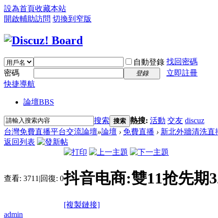
設為首頁
收藏本站
開啟輔助訪問
切換到窄版
找回密碼
自動登錄
密碼
立即註冊
登錄
快捷導航
論壇
BBS
搜索
熱搜:
活動
交友
discuz
搜索
台灣免費直播平台交流論壇
»
論壇
›
免費直播
›
新北外牆清洗直
返回列表
抖音电商:雙11抢先期
查看:
3711
|
回復:
0
[複製鏈接]
admin