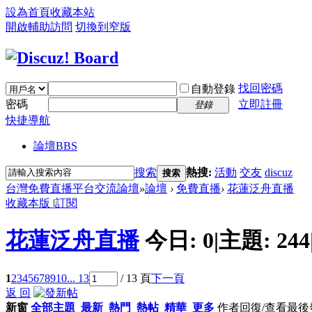
設為首頁
收藏本站
開啟輔助訪問
切換到窄版
找回密碼
自動登錄
密碼
立即註冊
登錄
快捷導航
論壇
BBS
搜索
熱搜:
活動
交友
discuz
搜索
台灣免費直播平台交流論壇
»
論壇
›
免費直播
›
花蓮泛舟直播
收藏本版
|
訂閱
花蓮泛舟直播
今日:
0
|
主題:
244
1
2
3
4
5
6
7
8
9
10
... 13
/ 13 頁
下一頁
返 回
新窗
全部主題
最新
熱門
熱帖
精華
更多
作者
回復/查看
最後