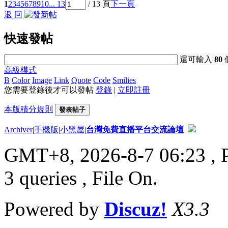
1
2
3
4
5
6
7
8
9
10
... 13
/ 13 頁
下一頁
返 回
快速發帖
還可輸入
80
高級模式
B
Color
Image
Link
Quote
Code
Smilies
您需要登錄後才可以發帖
登錄
|
立即註冊
本版積分規則
發表帖子
Archiver
|
手機版
|
小黑屋
|
台灣免費直播平台交流論壇
GMT+8, 2026-8-7 06:23
, 
3 queries , File On.
Powered by
Discuz!
X3.3