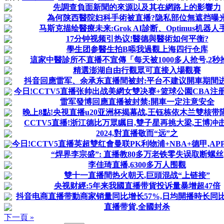
先調查負面新聞的來源以及其在網路上的影響力
為何陕西醫院妇科手術被直播?隐私部位無遮挡曝
马斯克描绘醫療未来:Grok AI診断、Optimus机器人
17分钟视频引热议!醫德與醫術如何平衡?
學生团参醫生拍B㖭我過觀上海四行仓库
這家中醫診所不直播不宣傳「每天被1000多人抢号,2秒
精選澎湖自由行觀眾可直接入場觀賽
抖音回應雷军、余承东直播間被封:平台不建议開車期間
今日!CCTV5直播张帅出战美網女雙决赛+篮球公園CBA注册
雷军發博回應直播被封禁:開車一定注意安全
晚上8點!央視直播u20亚洲杯揭幕战,王钰栋依木兰雙核带
CCTV5直播!浙江德比万眾瞩目,雙子星再挑大梁,王博冲击
2024,對直播敬而“远”之
今日!CCTV5直播英超雙红會曼联PK利物浦+NBA+德甲,AP
“焊界李宗盛”: 直播教80多万老铁零失误取断螺丝
李佳琦直播,6300多万人围觀
雙十一直播間热火朝天,巨頭混战“上链接”
央视财經:5年来我國直播带貨投诉量暴增超47倍
抖音电商直播带動商家销量同比增长57%,日均開播時长同比
直播带貨,全國封杀
下一頁 »