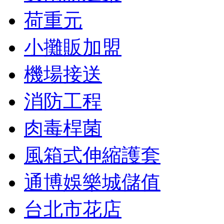
荷重元
小攤販加盟
機場接送
消防工程
肉毒桿菌
風箱式伸縮護套
通博娛樂城儲值
台北市花店