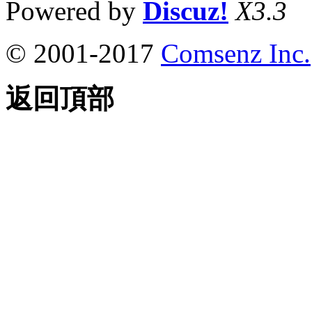
Powered by
Discuz!
X3.3
© 2001-2017
Comsenz Inc.
返回頂部