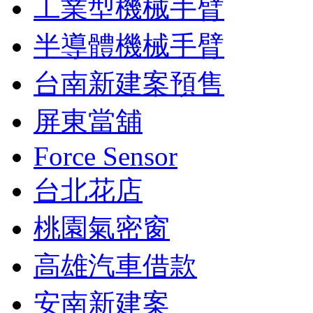
工業型機械手臂
半導體機械手臂
台南新建案預售
屏東當舖
Force Sensor
台北花店
桃園氣密窗
高雄汽車借款
安南新建案