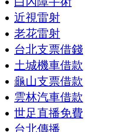
白內障手術
近視雷射
老花雷射
台北支票借錢
土城機車借款
龜山支票借款
雲林汽車借款
世足直播免費
台北傳播