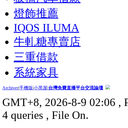
燈飾推薦
IQOS ILUMA
牛軋糖專賣店
三重借款
系統家具
Archiver
|
手機版
|
小黑屋
|
台灣免費直播平台交流論壇
GMT+8, 2026-8-9 02:06
, 
4 queries , File On.