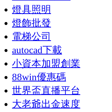
燈具照明
燈飾批發
電梯公司
autocad下載
小資本加盟創業
88win優惠碼
世界盃直播平台
大老爺出金速度