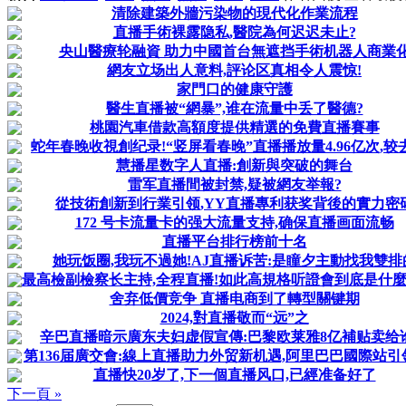
清除建築外牆污染物的現代化作業流程
直播手術裸露隐私,醫院為何迟迟未止?
央山醫療轮融資 助力中國首台無遮挡手術机器人商業
網友立场出人意料,評论区真相令人震惊!
家門口的健康守護
醫生直播被“網暴”,谁在流量中丢了醫德?
桃園汽車借款高額度提供精選的免費直播賽事
蛇年春晚收視創纪录!“竖屏看春晚”直播播放量4.96亿次,较去年
慧播星数字人直播:創新與突破的舞台
雷军直播間被封禁,疑被網友举報?
從技術創新到行業引领,YY直播專利获奖背後的實力密
172 号卡流量卡的强大流量支持,确保直播画面流畅
直播平台排行榜前十名
她玩饭圈,我玩不過她!AJ直播诉苦:是瞳夕主動找我雙排
最高檢副檢察长主持,全程直播!如此高規格听證會到底是什麼案
舍弃低價竞争 直播电商到了轉型關键期
2024,對直播敬而“远”之
辛巴直播暗示廣东夫妇虚假宣傳:巴黎欧莱雅8亿補贴卖给
第136届廣交會:線上直播助力外贸新机遇,阿里巴巴國際站引
直播快20岁了,下一個直播风口,已經准备好了
下一頁 »