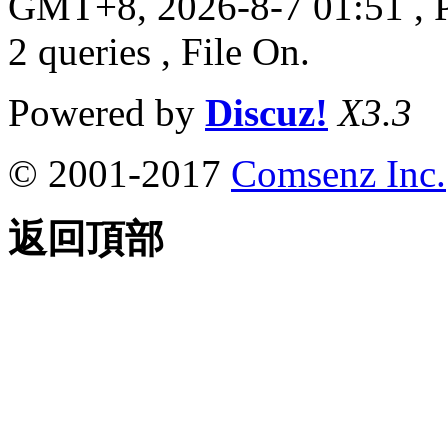
GMT+8, 2026-8-7 01:51
, 
2 queries , File On.
Powered by
Discuz!
X3.3
© 2001-2017
Comsenz Inc.
返回頂部