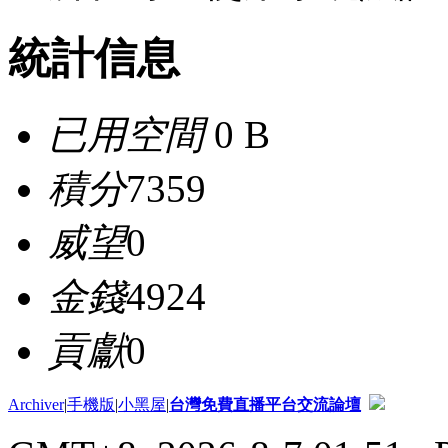
統計信息
已用空間
0 B
積分
7359
威望
0
金錢
4924
貢獻
0
Archiver
|
手機版
|
小黑屋
|
台灣免費直播平台交流論壇