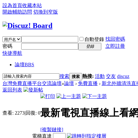
設為首頁
收藏本站
開啟輔助訪問
切換到窄版
找回密碼
自動登錄
密碼
立即註冊
登錄
快捷導航
論壇
BBS
搜索
熱搜:
活動
交友
discuz
搜索
台灣免費直播平台交流論壇
»
論壇
›
免費直播
›
新北外牆清洗直
返回列表
最新電視直播線上看
查看:
2273
|
回復:
0
[複製鏈接]
電梯直達