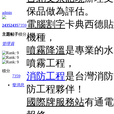
保品做為評估。
admin
電腦割字
卡典西德貼
2435
2435
7359
機種，
主題
帖子
積分
管理員
噴霧降溫
是專業的水
噴霧工程，
積分
消防工程
是台灣消防
7359
發消息
防工程夥伴！
國際牌服務站
有通電