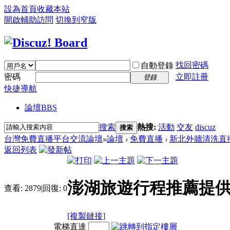
設為首頁
收藏本站
開啟輔助訪問
切換到窄版
找回密碼
自動登錄
密碼
立即註冊
登錄
快捷導航
論壇
BBS
搜索
熱搜:
活動
交友
discuz
搜索
台灣免費直播平台交流論壇
»
論壇
›
免費直播
›
新北外牆清洗直
返回列表
澎湖旅遊行程推薦提
查看:
2879
|
回復:
0
[複製鏈接]
電梯直達