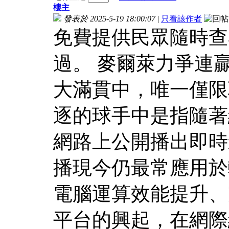
樓主
發表於 2025-5-19 18:00:07
|
只看該作者
免費提供民眾隨時查
過。 麥爾萊力爭連
大滿貫中，唯一僅限
逐的球手中是指隨著
網路上公開播出即時
播現今仍最常應用於
電腦運算效能提升、
平台的興起，在網際