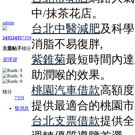
中/抹茶花店。
admin
台北中醫減肥
及科學
2435
2435
7359
消脂不易復胖,
主題
帖子
積分
紫錐菊
最短時間內達
管理員
助潤喉的效果。
桃園汽車借款
高額度
積分
7359
提供最適合的桃園市
發消息
台北支票借款
提供全