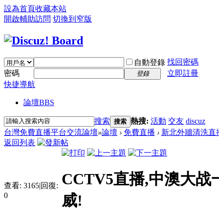
設為首頁
收藏本站
開啟輔助訪問
切換到窄版
找回密碼
自動登錄
密碼
立即註冊
登錄
快捷導航
論壇
BBS
搜索
熱搜:
活動
交友
discuz
搜索
台灣免費直播平台交流論壇
»
論壇
›
免費直播
›
新北外牆清洗直
返回列表
CCTV5直播,中澳大
查看:
3165
|
回復:
0
威!