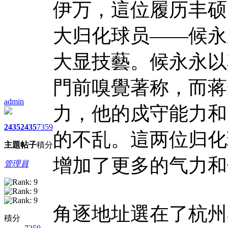
伊万，這位履历丰硕
大归化球员——候永
大显技藝。候永永以
門前嗅覺著称，而蒋
admin
力，他的戍守能力和
2435
2435
7359
的不乱。這两位归化
主題
帖子
積分
增加了更多的气力和
管理員
角逐地址選在了杭州
積分