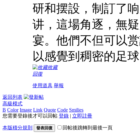
研和摆設，制訂了响
讲，這場角逐，無疑
宴。他們不但可以赏
以感覺到稠密的足球
收藏
回復
使用道具
舉報
返回列表
高級模式
B
Color
Image
Link
Quote
Code
Smilies
您需要登錄後才可以回帖
登錄
|
立即註冊
本版積分規則
回帖後跳轉到最後一頁
發表回復