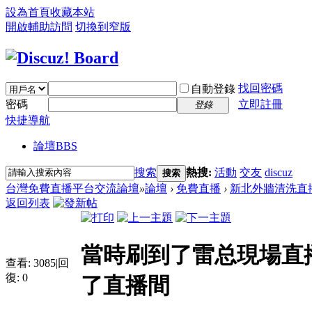
設為首頁
收藏本站
開啟輔助訪問
切換到窄版
找回密碼
自動登錄
密碼
立即註冊
登錄
快捷導航
論壇
BBS
搜索
熱搜:
活動
交友
discuz
搜索
台灣免費直播平台交流論壇
»
論壇
›
免費直播
›
新北外牆清洗直
返回列表
當時刷到了雷总現場直
查看:
3085
|
回
復:
0
了直播間