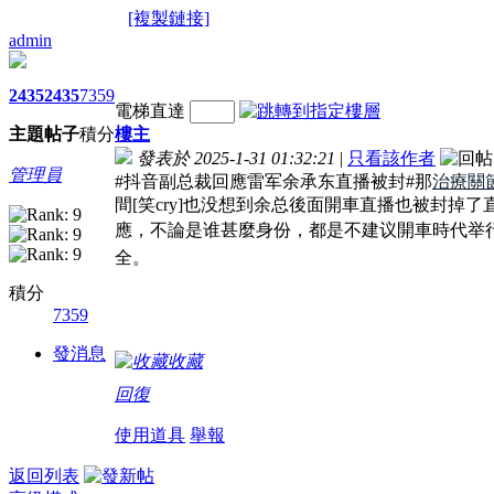
[複製鏈接]
admin
2435
2435
7359
電梯直達
主題
帖子
積分
樓主
發表於 2025-1-31 01:32:21
|
只看該作者
管理員
#抖音副总裁回應雷军余承东直播被封#那
治療關
間[笑cry]也没想到余总後面開車直播也被封掉
應，不論是谁甚麼身份，都是不建议開車時代举
全。
積分
7359
發消息
收藏
回復
使用道具
舉報
返回列表