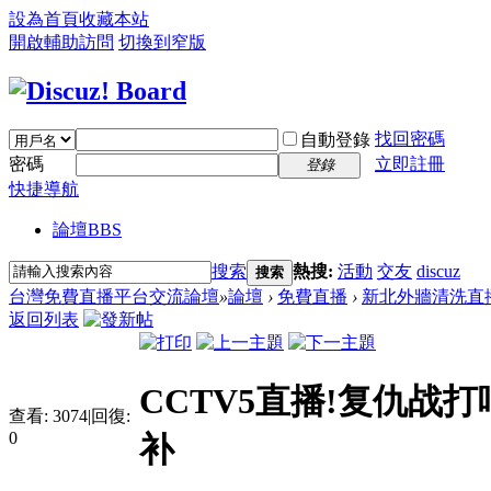
設為首頁
收藏本站
開啟輔助訪問
切換到窄版
找回密碼
自動登錄
密碼
立即註冊
登錄
快捷導航
論壇
BBS
搜索
熱搜:
活動
交友
discuz
搜索
台灣免費直播平台交流論壇
»
論壇
›
免費直播
›
新北外牆清洗直
返回列表
CCTV5直播!复仇战
查看:
3074
|
回復:
0
补