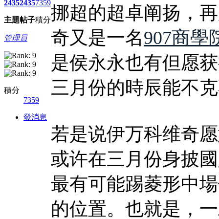
2435
2435
7359
挪超的超卓阐扬，再
主題
帖子
積分
奇又是一名
907商學
管理員
是侯永永也有但愿获
三月份的時辰能不克
積分
7359
發消息
若是说伊万科维奇愿
或许在三月份身披國
最有可能踢菱形中場
的位置。也就是，一