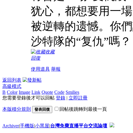
犹心，都想要用一場
被逆轉的遗憾。你們
沙特隊的“复仇”嗎？
收藏
回復
使用道具
舉報
返回列表
高級模式
B
Color
Image
Link
Quote
Code
Smilies
您需要登錄後才可以回帖
登錄
|
立即註冊
本版積分規則
回帖後跳轉到最後一頁
發表回復
Archiver
|
手機版
|
小黑屋
|
台灣免費直播平台交流論壇