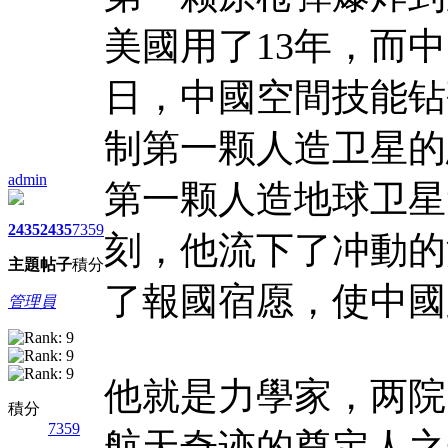
美國用了13年，而中
日，中國空間技能钻
制第一颗人造卫星的总
admin
第一颗人造地球卫星
2435
2435
7359
刻，他流下了冲動的
主題
帖子
積分
了報國宿愿，使中國
管理員
他就是力學家，两院
積分
7359
航天奇迹的奠定人之