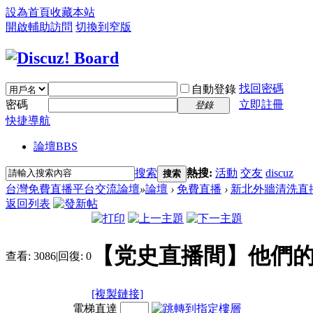
設為首頁
收藏本站
開啟輔助訪問
切換到窄版
找回密碼
自動登錄
密碼
立即註冊
登錄
快捷導航
論壇
BBS
搜索
熱搜:
活動
交友
discuz
搜索
台灣免費直播平台交流論壇
»
論壇
›
免費直播
›
新北外牆清洗直
返回列表
【党史直播間】他們
查看:
3086
|
回復:
0
[複製鏈接]
電梯直達