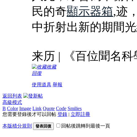
民的奇
顯示器箱
,迹
中折射出新的期間光
来历 | 《百位聞名
收藏
回復
使用道具
舉報
返回列表
高級模式
B
Color
Image
Link
Quote
Code
Smilies
您需要登錄後才可以回帖
登錄
|
立即註冊
本版積分規則
回帖後跳轉到最後一頁
發表回復