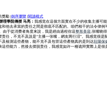
|
倒序瀏覽
|
閱讀模式
辦理學院傳授 马亮：
我感觉在這個方面實在不少的收集主播可能
處和他去承當的责任之間是彻底不匹配的。咱們相干的法令律例
遇。由于從消费者角度来說，我是經由過程你這
整形美容
,张嘴晓
麼责任，不克不及說是“主播一张嘴，網友两行泪”。我感觉很是
不及檢測這些產物，能不克不及包管這些產物真的是到达
壯陽保
缺這些能力，然後去摆脱责任，我感觉如许一種诡辩實際上是很