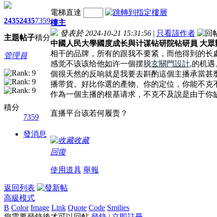
電梯直達
2435
2435
7359
樓主
發表於 2024-10-21 15:31:56
|
只看該作者
主題
帖子
積分
中國人民大學國度成长與计谋钻研院钻研員 大眾
相干的品牌，所有的跟我不要紧，而他得到的长
管理員
感觉不该该给他如许一個摆脱
玄關門設計
,的机
個很天然的反响就是我要去斟酌這個主播承當甚
播带貨。好比你選的產物、你的定位，你能不克
作為一個主播的根基请求，不克不及說是由于你
積分
直播平台该若何履责？
7359
發消息
收藏
回復
使用道具
舉報
返回列表
高級模式
B
Color
Image
Link
Quote
Code
Smilies
您需要登錄後才可以回帖
登錄
|
立即註冊