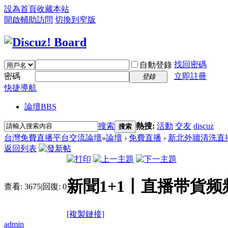
設為首頁
收藏本站
開啟輔助訪問
切換到窄版
找回密碼
自動登錄
密碼
立即註冊
登錄
快捷導航
論壇
BBS
搜索
熱搜:
活動
交友
discuz
搜索
台灣免費直播平台交流論壇
»
論壇
›
免費直播
›
新北外牆清洗直
返回列表
新聞1+1丨直播带貨频
查看:
3675
|
回復:
0
[複製鏈接]
admin