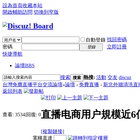
設為首頁
收藏本站
開啟輔助訪問
切換到窄版
找回密碼
自動登錄
密碼
立即註冊
登錄
快捷導航
論壇
BBS
搜索
熱搜:
活動
交友
discuz
搜索
台灣免費直播平台交流論壇
»
論壇
›
免費直播
›
新北外牆清洗直
返回列表
直播电商用户規模近6
查看:
3534
|
回復:
0
[複製鏈接]
電梯直達