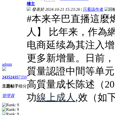
樓主
發表於 2024-10-21 15:23:26
|
只看該作者
#本来辛巴直播這麼
人】 比年来，作為
电商延续為其注入增
更多新增量。日前，
admin
質量認證中間等单元
2435
2435
7359
高質量成长陈述（20
主題
帖子
積分
功
線上成人
,效（如
管理員