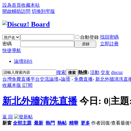
設為首頁
收藏本站
開啟輔助訪問
切換到窄版
找回密碼
自動登錄
密碼
立即註冊
登錄
快捷導航
論壇
BBS
搜索
熱搜:
活動
交友
discuz
搜索
台灣免費直播平台交流論壇
»
論壇
›
免費直播
›
新北外牆清洗直
收藏本版
|
訂閱
新北外牆清洗直播
今日:
0
|
主題
返 回
新窗
全部主題
最新
熱門
熱帖
精華
更多
作者
回復/查看
最後