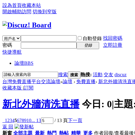
設為首頁
收藏本站
開啟輔助訪問
切換到窄版
找回密碼
自動登錄
密碼
立即註冊
登錄
快捷導航
論壇
BBS
搜索
熱搜:
活動
交友
discuz
搜索
台灣免費直播平台交流論壇
»
論壇
›
免費直播
›
新北外牆清洗直
收藏本版
|
訂閱
新北外牆清洗直播
今日:
0
|
主題
1
2
3
4
5
6
7
8
9
10
... 13
/ 13 頁
下一頁
返 回
新窗
全部主題
最新
熱門
熱帖
精華
更多
作者
回復/查看
最後