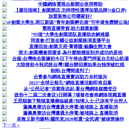
中國網络電视台新聞台使用帮助
【避坑指南】創業開店,怎样理性選擇加盟品牌?(金口岸)
加盟装饰公司哪家好?
@創業大學生,两江新區“青年創業孵化港”可申请免费辦公场
電商直播带貨,助力就業創業
“95後”大學生創業团队直播助农解难题
同道會:打造全國公益創業路演直播平台
直播回放:創業天府·菁蓉匯·鯤鵬生態大會
浙大:創業機會那麼多,為什麼能捕捉到并成功的是他
台媒:台灣枪击案嫌犯今日下午将由厦門押返台北松山机場
大陸曾欲今秋武统台灣?國台辦回應如果台独突破红线
刚刚,台灣間谍判了!
台青参与網络直播實训助力乡村振兴
2021“全球云祭孔”網络直播活動即将启幕
从“公民记者”洪素珠说起,看台灣網络媒體变迁
政协十二届二次會议3日開幕 7場發布會将網络視频直播
王思聪旗下熊猫直播濒临破產?知情人士:已凉有平台挖人
蓬佩奥窜访台灣遭遇大停電:被堵路上 直播取消
蓬佩奥窜访台灣遭遇大停電:被堵路上 直播取消
吴敦义新书爆料:國民党2020初選“全民调”被绿营操作
下一頁 »