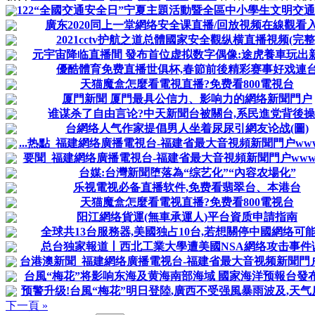
122“全國交通安全日”宁夏主題活動暨全區中小學生文明交通直
廣东2020同上一堂網络安全课直播/回放視频在線觀看
2021cctv护航之道总體國家安全觀纵横直播視频(完整
元宇宙降临直播間 發布首位虚拟数字偶像:途虎養車玩出
優酷體育免费直播世俱杯,春節前後精彩赛事好戏連
天猫魔盒怎麼看電視直播?免费看800電視台
厦門新聞 厦門最具公信力、影响力的網络新聞門户
谁谋杀了自由言论?中天新聞台被關台,系民進党背後
台網络人气作家提倡男人坐着尿尿引網友论战(圖)
...热點_福建網络廣播電視台-福建省最大音視頻新聞門户www.fjt
要聞_福建網络廣播電視台-福建省最大音視頻新聞門户www.fjt
台媒:台灣新聞堕落為“综艺化”“內容农場化”
乐视電视必备直播软件,免费看翡翠台、本港台
天猫魔盒怎麼看電视直播?免费看800電视台
阳江網络貨運(無車承運人)平台資质申請指南
全球共13台服務器,美國独占10台,若想關停中國網络可能
总台独家報道丨西北工業大學遭美國NSA網络攻击事件
台港澳新聞_福建網络廣播電视台-福建省最大音视频新聞門户ww
台風“梅花”将影响东海及黄海南部海域 國家海洋预報台發布海
预警升级!台風“梅花”明日登陸,廣西不受强風暴雨波及,天气反
下一頁 »