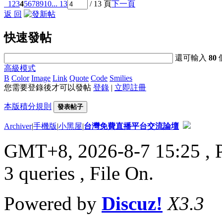
1
2
3
4
5
6
7
8
9
10
... 13
/ 13 頁
下一頁
返 回
快速發帖
還可輸入
80
高級模式
B
Color
Image
Link
Quote
Code
Smilies
您需要登錄後才可以發帖
登錄
|
立即註冊
本版積分規則
發表帖子
Archiver
|
手機版
|
小黑屋
|
台灣免費直播平台交流論壇
GMT+8, 2026-8-7 15:25
, 
3 queries , File On.
Powered by
Discuz!
X3.3