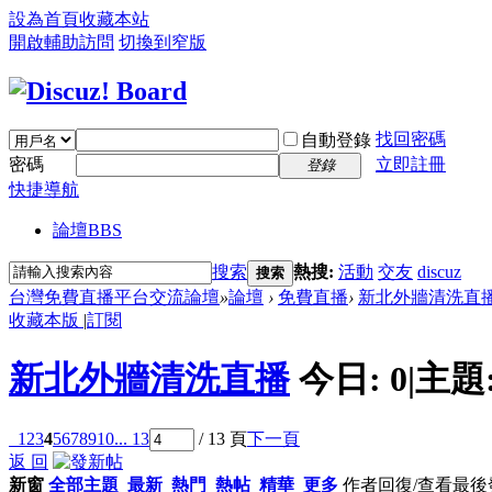
設為首頁
收藏本站
開啟輔助訪問
切換到窄版
找回密碼
自動登錄
密碼
立即註冊
登錄
快捷導航
論壇
BBS
搜索
熱搜:
活動
交友
discuz
搜索
台灣免費直播平台交流論壇
»
論壇
›
免費直播
›
新北外牆清洗直
收藏本版
|
訂閱
新北外牆清洗直播
今日:
0
|
主題
1
2
3
4
5
6
7
8
9
10
... 13
/ 13 頁
下一頁
返 回
新窗
全部主題
最新
熱門
熱帖
精華
更多
作者
回復/查看
最後